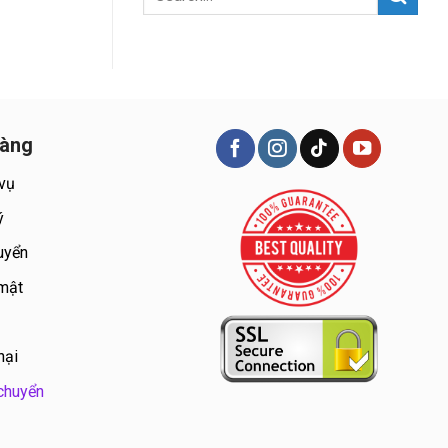
hàng
 vụ
ý
uyển
 mật
nại
chuyển