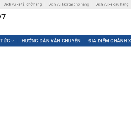
Dịch vụ xe tải chở hàng
Dịch vụ Taxi tải chở hàng
Dịch vụ xe cẩu hàng
/7
 TỨC
HƯỚNG DẪN VẬN CHUYỂN
ĐỊA ĐIỂM CHÀNH 