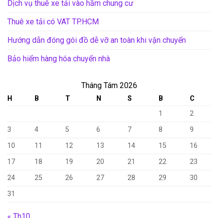
Dịch vụ thuê xe tải vào hầm chung cư
Thuê xe tải có VAT TP.HCM
Hướng dẫn đóng gói đồ dễ vỡ an toàn khi vận chuyển
Bảo hiểm hàng hóa chuyển nhà
Tháng Tám 2026
H
B
T
N
S
B
C
1
2
3
4
5
6
7
8
9
10
11
12
13
14
15
16
17
18
19
20
21
22
23
24
25
26
27
28
29
30
31
« Th10