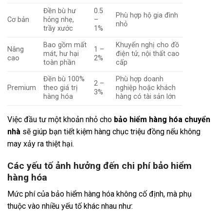
Đền bù hư
0.5
Phù hợp hộ gia đình
Cơ bản
hỏng nhẹ,
–
nhỏ
trầy xước
1%
Bao gồm mất
Khuyến nghị cho đồ
Nâng
1 –
mát, hư hại
điện tử, nội thất cao
cao
2%
toàn phần
cấp
Đền bù 100%
Phù hợp doanh
2 –
Premium
theo giá trị
nghiệp hoặc khách
3%
hàng hóa
hàng có tài sản lớn
Việc đầu tư một khoản nhỏ cho
bảo hiểm hàng hóa chuyển
nhà
sẽ giúp bạn tiết kiệm hàng chục triệu đồng nếu không
may xảy ra thiệt hại.
Các yếu tố ảnh hưởng đến chi phí bảo hiểm
hàng hóa
Mức phí của bảo hiểm hàng hóa không cố định, mà phụ
thuộc vào nhiều yếu tố khác nhau như: