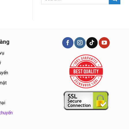
hàng
 vụ
ý
uyển
 mật
nại
chuyển