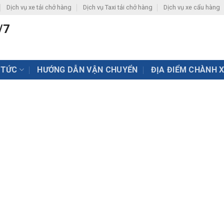
Dịch vụ xe tải chở hàng
Dịch vụ Taxi tải chở hàng
Dịch vụ xe cẩu hàng
/7
 TỨC
HƯỚNG DẪN VẬN CHUYỂN
ĐỊA ĐIỂM CHÀNH 