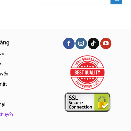
hàng
 vụ
ý
uyển
 mật
nại
chuyển