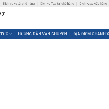
Dịch vụ xe tải chở hàng
Dịch vụ Taxi tải chở hàng
Dịch vụ xe cẩu hàng
/7
 TỨC
HƯỚNG DẪN VẬN CHUYỂN
ĐỊA ĐIỂM CHÀNH 