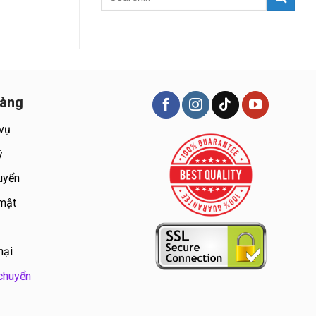
hàng
 vụ
ý
uyển
 mật
nại
chuyển