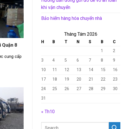
Hướng dẫn đóng gói đồ dễ vỡ an toàn
khi vận chuyển
Bảo hiểm hàng hóa chuyển nhà
Tháng Tám 2026
H
B
T
N
S
B
C
i Quận 8
1
2
ợc cung cấp
3
4
5
6
7
8
9
10
11
12
13
14
15
16
17
18
19
20
21
22
23
24
25
26
27
28
29
30
31
« Th10