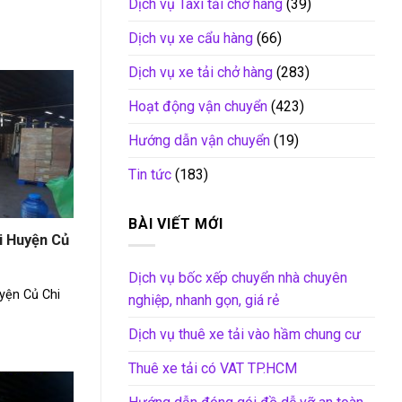
Dịch vụ Taxi tải chở hàng
(39)
Dịch vụ xe cẩu hàng
(66)
Dịch vụ xe tải chở hàng
(283)
Hoạt động vận chuyển
(423)
Hướng dẫn vận chuyển
(19)
Tin tức
(183)
BÀI VIẾT MỚI
i Huyện Củ
Dịch vụ bốc xếp chuyển nhà chuyên
yện Củ Chi
nghiệp, nhanh gọn, giá rẻ
Dịch vụ thuê xe tải vào hầm chung cư
Thuê xe tải có VAT TP.HCM