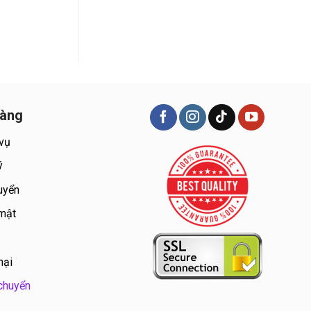
hàng
 vụ
ý
uyển
 mật
nại
chuyển