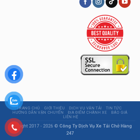
TRANG CHỦ
GIỚI THIỆU
DỊCH VỤ VẬN TẢI
TIN TỨC
HƯỚNG DẪN VẬN CHUYỂN
ĐỊA ĐIỂM CHÀNH XE
BÁO GIÁ
LIÊN HỆ
Copyright 2017 - 2026 ©
Công Ty Dịch Vụ Xe Tải Chở Hàng
247