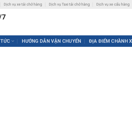
Dịch vụ xe tải chở hàng
Dịch vụ Taxi tải chở hàng
Dịch vụ xe cẩu hàng
/7
 TỨC
HƯỚNG DẪN VẬN CHUYỂN
ĐỊA ĐIỂM CHÀNH 