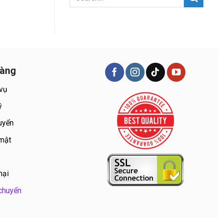
hàng
 vụ
ý
uyển
 mật
nại
chuyển