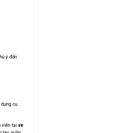
chú ý đến
à dụng cụ
 viên tại
xe
 tay, quần