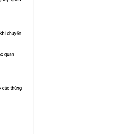
 khi chuyển
ệc quan
o các thùng