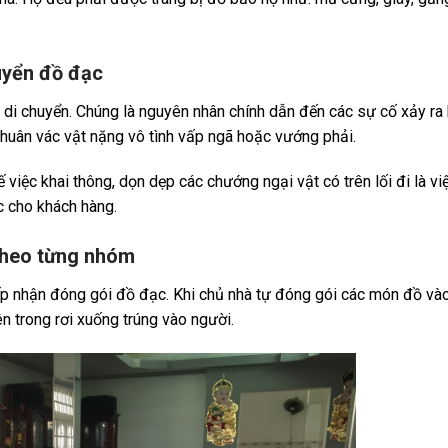
uyển đồ đạc
c di chuyển. Chúng là nguyên nhân chính dẫn đến các sự cố xảy ra
 khuân vác vật nặng vô tình vấp ngã hoặc vướng phải.
 việc khai thông, dọn dẹp các chướng ngại vật có trên lối đi là vi
c cho khách hàng.
 theo từng nhóm
iếp nhận đóng gói đồ đạc. Khi chủ nhà tự đóng gói các món đồ và
ên trong rơi xuống trúng vào người.