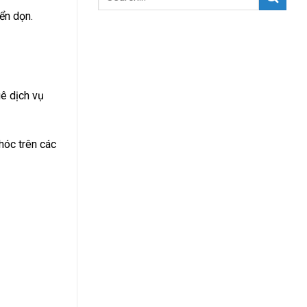
ển dọn.
?
uê dịch vụ
hóc trên các