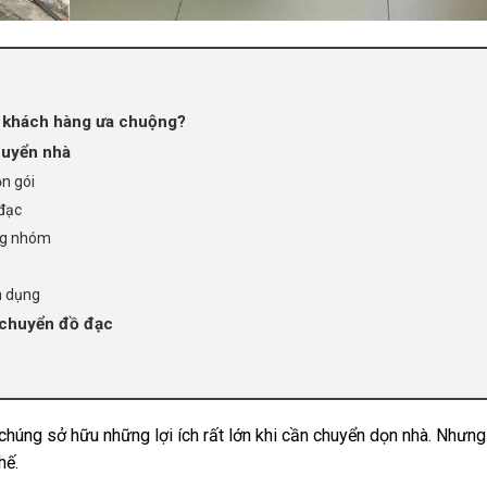
ợc khách hàng ưa chuộng?
huyển nhà
ọn gói
 đạc
ừng nhóm
n dụng
 chuyển đồ đạc
 chúng sở hữu những lợi ích rất lớn khi cần chuyển dọn nhà. Nhưn
hế.