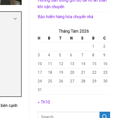
Hướng dẫn đóng gói đồ dễ vỡ an toàn
khi vận chuyển
Bảo hiểm hàng hóa chuyển nhà
Tháng Tám 2026
H
B
T
N
S
B
C
1
2
3
4
5
6
7
8
9
10
11
12
13
14
15
16
17
18
19
20
21
22
23
24
25
26
27
28
29
30
31
« Th10
g bên cạnh