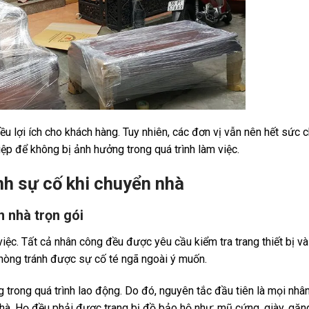
iều lợi ích cho khách hàng. Tuy nhiên, các đơn vị vẫn nên hết sức 
ệp để không bị ảnh hưởng trong quá trình làm việc.
nh sự cố khi chuyển nhà
n nhà trọn gói
việc. Tất cả nhân công đều được yêu cầu kiểm tra trang thiết bị v
hòng tránh được sự cố té ngã ngoài ý muốn.
trong quá trình lao động. Do đó, nguyên tắc đầu tiên là mọi nhân
hà. Họ đều phải được trang bị đồ bảo hộ như: mũ cứng, giày, găng