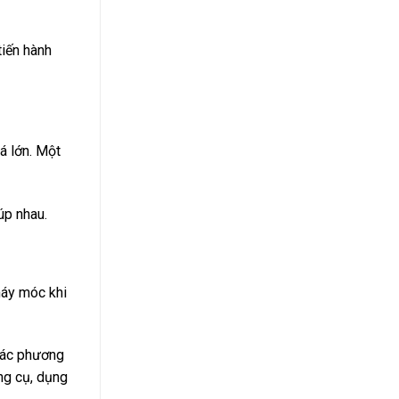
tiến hành
á lớn. Một
úp nhau.
máy móc khi
các phương
ng cụ, dụng