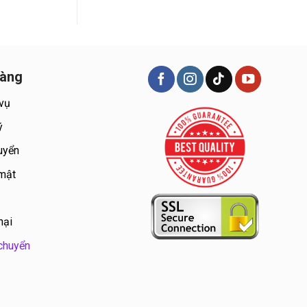
hàng
 vụ
ý
uyển
 mật
nại
chuyển