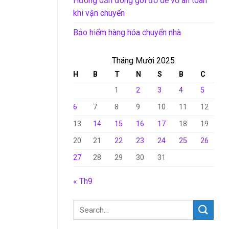
Hướng dẫn đóng gói đồ dễ vỡ an toàn
khi vận chuyển
Bảo hiểm hàng hóa chuyển nhà
Tháng Mười 2025
H
B
T
N
S
B
C
1
2
3
4
5
6
7
8
9
10
11
12
13
14
15
16
17
18
19
20
21
22
23
24
25
26
27
28
29
30
31
« Th9