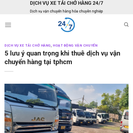
DỊCH VỤ XE TẢI CHỞ HÀNG 24/7
Skip
to
Dịch vụ vận chuyển hàng hóa chuyên nghiệp
content
DỊCH VỤ XE TẢI CHỞ HÀNG
,
HOẠT ĐỘNG VẬN CHUYỂN
5 lưu ý quan trọng khi thuê dịch vụ vận
chuyển hàng tại tphcm