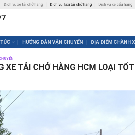
Dịch vụ xe tải chở hàng
Dịch vụ Taxi tải chở hàng
Dịch vụ xe cẩu hàng
/7
 TỨC
HƯỚNG DẪN VẬN CHUYỂN
ĐỊA ĐIỂM CHÀNH 
CHUYỂN
G XE TẢI CHỞ HÀNG HCM LOẠI TỐT