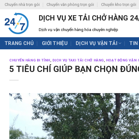
Skip
Chuyển nhà trọn gói
Chuyển văn phòng trọn gói
Chuyển kho trọn gói
to
DỊCH VỤ XE TẢI CHỞ HÀNG 24
content
Dịch vụ vận chuyển hàng hóa chuyên nghiệp
TRANG CHỦ
GIỚI THIỆU
DỊCH VỤ VẬN TẢI
TIN
CHUYỂN HÀNG ĐI TỈNH
,
DỊCH VỤ TAXI TẢI CHỞ HÀNG
,
HOẠT ĐỘNG VẬN 
5 TIÊU CHÍ GIÚP BẠN CHỌN ĐÚN