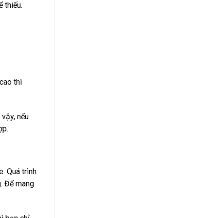
 thiếu.
cao thì
 vậy, nếu
ợp.
. Quá trình
ng. Để mang