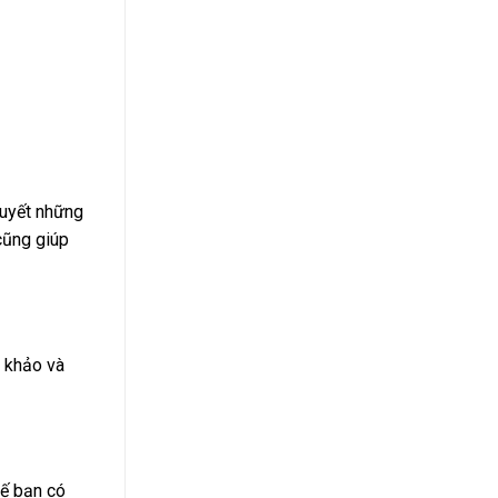
quyết những
cũng giúp
m khảo và
hế bạn có