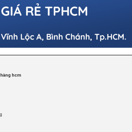
ở hàng hcm
ng