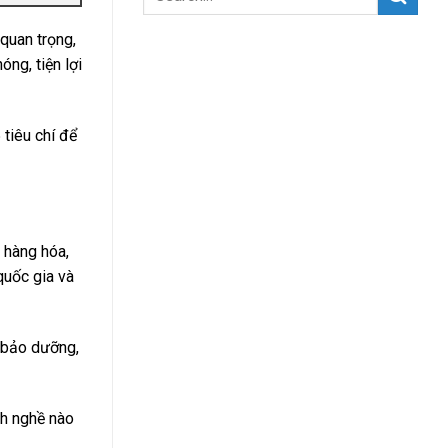
quan trọng,
óng, tiện lợi
 tiêu chí để
 hàng hóa,
quốc gia và
, bảo dưỡng,
nh nghề nào