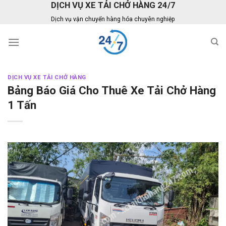
DỊCH VỤ XE TẢI CHỞ HÀNG 24/7
Skip
to
Dịch vụ vận chuyển hàng hóa chuyên nghiệp
content
DỊCH VỤ XE TẢI CHỞ HÀNG
Bảng Báo Giá Cho Thuê Xe Tải Chở Hàng
1 Tấn