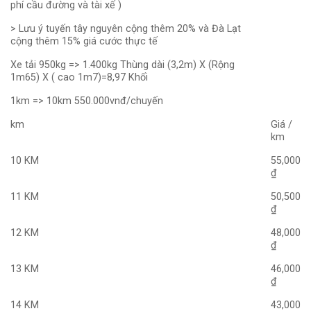
phí cầu đường và tài xế )
> Lưu ý tuyến tây nguyên cộng thêm 20% và Đà Lạt
cộng thêm 15% giá cước thực tế
Xe tải 950kg => 1.400kg Thùng dài (3,2m) X (Rộng
1m65) X ( cao 1m7)=8,97 Khối
1km => 10km 550.000vnđ/chuyến
km
Giá /
km
10 KM
55,000
₫
11 KM
50,500
₫
12 KM
48,000
₫
13 KM
46,000
₫
14 KM
43,000