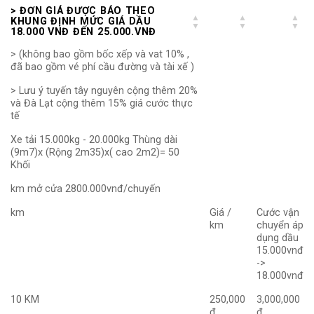
> ĐƠN GIÁ ĐƯỢC BÁO THEO
KHUNG ĐỊNH MỨC GIÁ DẦU
18.000 VNĐ ĐẾN 25.000.VNĐ
> (không bao gồm bốc xếp và vat 10% ,
đã bao gồm vé phí cầu đường và tài xế )
> Lưu ý tuyến tây nguyên cộng thêm 20%
và Đà Lạt cộng thêm 15% giá cước thực
tế
Xe tải 15.000kg - 20.000kg Thùng dài
(9m7)x (Rộng 2m35)x( cao 2m2)= 50
Khối
km mở cửa 2800.000vnđ/chuyến
km
Giá /
Cước vận
km
chuyển áp
dụng dầu
15.000vnđ
->
18.000vnđ
10 KM
250,000
3,000,000
₫
₫