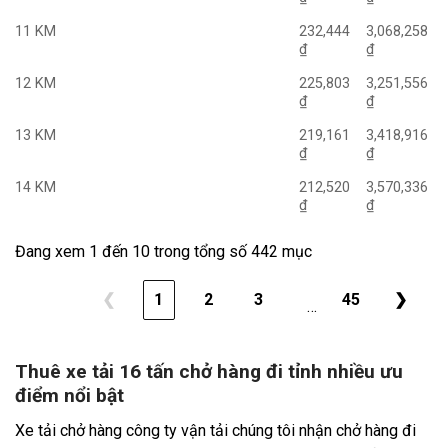
11 KM
232,444
3,068,258
₫
₫
12 KM
225,803
3,251,556
₫
₫
13 KM
219,161
3,418,916
₫
₫
14 KM
212,520
3,570,336
₫
₫
Đang xem 1 đến 10 trong tổng số 442 mục
❮
1
2
3
45
❯
…
Thuê xe tải 16 tấn chở hàng đi tỉnh nhiều ưu
điểm nổi bật
Xe tải chở hàng công ty vận tải chúng tôi nhận chở hàng đi