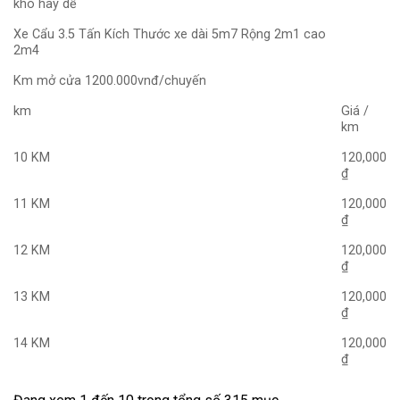
khó hay dễ
Xe Cẩu 3.5 Tấn Kích Thước xe dài 5m7 Rộng 2m1 cao
2m4
Km mở cửa 1200.000vnđ/chuyến
km
Giá /
km
10 KM
120,000
₫
11 KM
120,000
₫
12 KM
120,000
₫
13 KM
120,000
₫
14 KM
120,000
₫