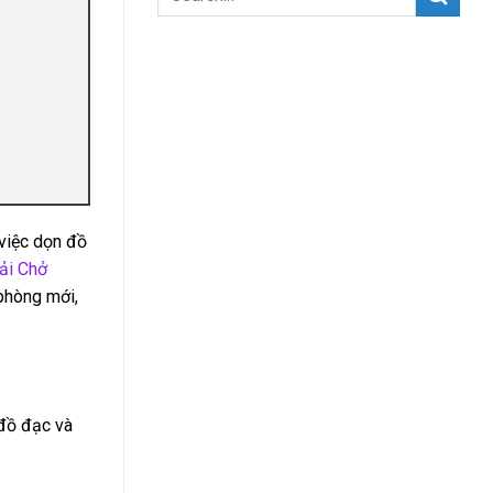
 việc dọn đồ
ải Chở
 phòng mới,
 đồ đạc và