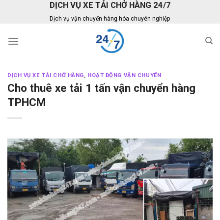
DỊCH VỤ XE TẢI CHỞ HÀNG 24/7
Skip
to
Dịch vụ vận chuyển hàng hóa chuyên nghiệp
content
DỊCH VỤ XE TẢI CHỞ HÀNG
,
HOẠT ĐỘNG VẬN CHUYỂN
Cho thuê xe tải 1 tấn vận chuyển hàng
TPHCM