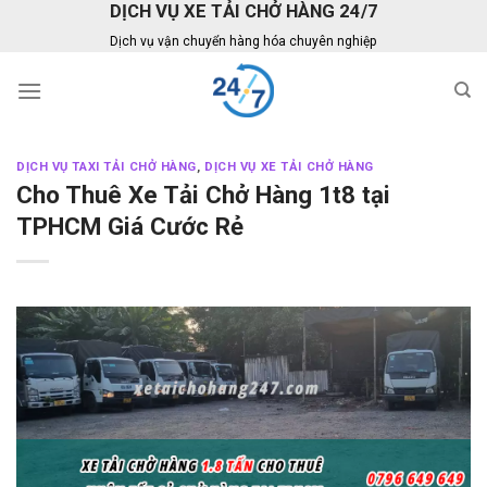
DỊCH VỤ XE TẢI CHỞ HÀNG 24/7
Skip
to
Dịch vụ vận chuyển hàng hóa chuyên nghiệp
content
DỊCH VỤ TAXI TẢI CHỞ HÀNG
,
DỊCH VỤ XE TẢI CHỞ HÀNG
Cho Thuê Xe Tải Chở Hàng 1t8 tại
TPHCM Giá Cước Rẻ