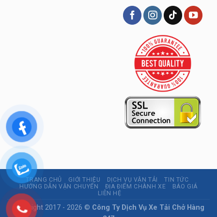
TRANG CHỦ
GIỚI THIỆU
DỊCH VỤ VẬN TẢI
TIN TỨC
HƯỚNG DẪN VẬN CHUYỂN
ĐỊA ĐIỂM CHÀNH XE
BÁO GIÁ
LIÊN HỆ
Copyright 2017 - 2026 ©
Công Ty Dịch Vụ Xe Tải Chở Hàng