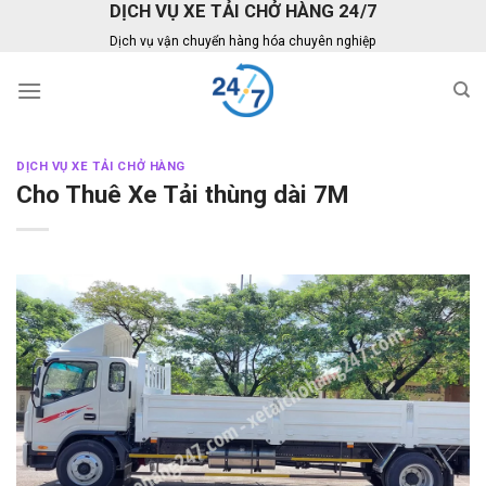
DỊCH VỤ XE TẢI CHỞ HÀNG 24/7
Skip
to
Dịch vụ vận chuyển hàng hóa chuyên nghiệp
content
DỊCH VỤ XE TẢI CHỞ HÀNG
Cho Thuê Xe Tải thùng dài 7M