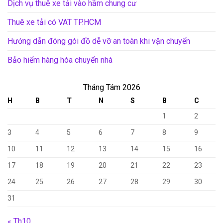
Dịch vụ thuê xe tải vào hầm chung cư
Thuê xe tải có VAT TP.HCM
Hướng dẫn đóng gói đồ dễ vỡ an toàn khi vận chuyển
Bảo hiểm hàng hóa chuyển nhà
Tháng Tám 2026
H
B
T
N
S
B
C
1
2
3
4
5
6
7
8
9
10
11
12
13
14
15
16
17
18
19
20
21
22
23
24
25
26
27
28
29
30
31
« Th10