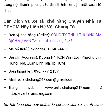
trong nội thành tphcm, các tỉnh thành lân cận một cách tốt
nhất.
Cần Dịch Vụ Xe tải chở hàng Chuyển Nhà Tại
TPHCM Hãy Liên Hệ Với Chúng Tôi
Đơn vị bán hàng (Seller):
CÔNG TY TNHH THƯƠNG MẠI
DỊCH VỤ VẬN TẢI xe tải chở hàng 24/7
Mã số thuế (Tax code): 0314674433
Địa chỉ (Address): Đường P4, KCN Vĩnh Lộc, Phường Bình
Hưng Hòa, Quận Bình Tân, Tp HCM
Điện thoại(Tel): 090. 777. 2137
Mail: xetaichohang247.com@gmail.com
Trang web: www.xetaichohang247.com &
https://vantailamsang.com
Sự hài lòng của quý khách là kết quả của sự thành công