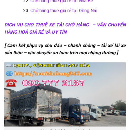
Chở hàng thuê giá rẻ tại Nhà Bè
Chở hàng thuê giá rẻ tại Đồng Nai
DỊCH VỤ CHO THUÊ XE TẢI CHỞ HÀNG – VẬN CHUYỂN
HÀNG HOÁ GIÁ RẺ VÀ UY TÍN
[ Cam kết phục vụ chu đáo – nhanh chóng – tải xế lái xe
cẩn thận – vận chuyển an toàn trên mọi chặng đường ]