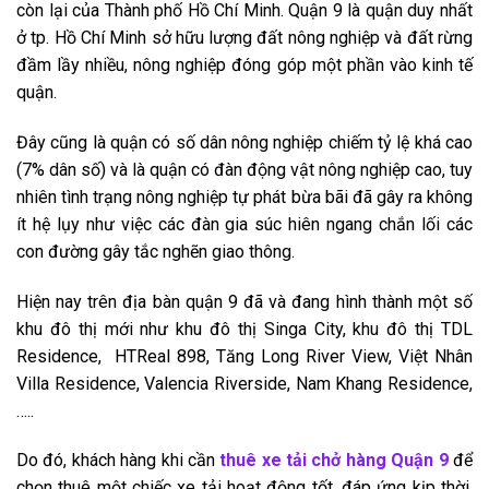
còn lại của Thành phố Hồ Chí Minh. Quận 9 là quận duy nhất
ở tp. Hồ Chí Minh sở hữu lượng đất nông nghiệp và đất rừng
đầm lầy nhiều, nông nghiệp đóng góp một phần vào kinh tế
quận.
Đây cũng là quận có số dân nông nghiệp chiếm tỷ lệ khá cao
(7% dân số) và là quận có đàn động vật nông nghiệp cao, tuy
nhiên tình trạng nông nghiệp tự phát bừa bãi đã gây ra không
ít hệ lụy như việc các đàn gia súc hiên ngang chắn lối các
con đường gây tắc nghẽn giao thông.
Hiện nay trên địa bàn quận 9 đã và đang hình thành một số
khu đô thị mới như khu đô thị Singa City, khu đô thị TDL
Residence, HTReal 898, Tăng Long River View, Việt Nhân
Villa Residence, Valencia Riverside, Nam Khang Residence,
…..
Do đó, khách hàng khi cần
thuê xe tải chở hàng Quận 9
để
chọn thuê một chiếc xe tải hoạt động tốt, đáp ứng kịp thời,