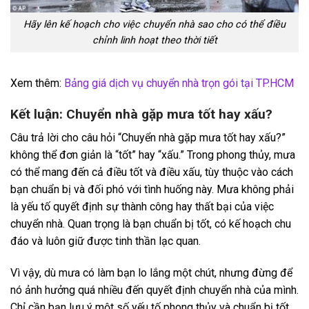
Hãy lên kế hoạch cho việc chuyển nhà sao cho có thể điều
chỉnh linh hoạt theo thời tiết
Xem thêm:
Bảng giá dịch vụ chuyển nhà trọn gói tại TP.HCM
Kết luận: Chuyển nhà gặp mưa tốt hay xấu?
Câu trả lời cho câu hỏi “Chuyển nhà gặp mưa tốt hay xấu?”
không thể đơn giản là “tốt” hay “xấu.” Trong phong thủy, mưa
có thể mang đến cả điều tốt và điều xấu, tùy thuộc vào cách
bạn chuẩn bị và đối phó với tình huống này. Mưa không phải
là yếu tố quyết định sự thành công hay thất bại của việc
chuyển nhà. Quan trọng là bạn chuẩn bị tốt, có kế hoạch chu
đáo và luôn giữ được tinh thần lạc quan.
Vì vậy, dù mưa có làm bạn lo lắng một chút, nhưng đừng để
nó ảnh hưởng quá nhiều đến quyết định chuyển nhà của mình.
Chỉ cần bạn lưu ý một số yếu tố phong thủy và chuẩn bị tốt