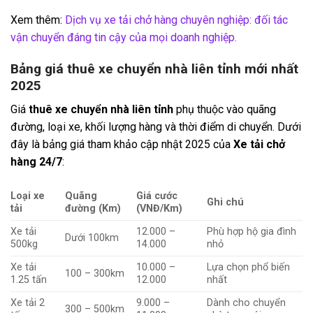
Xem thêm:
Dịch vụ xe tải chở hàng chuyên nghiệp: đối tác
vận chuyển đáng tin cậy của mọi doanh nghiệp.
Bảng giá thuê xe chuyển nhà liên tỉnh mới nhất
2025
Giá
thuê xe chuyển nhà liên tỉnh
phụ thuộc vào quãng
đường, loại xe, khối lượng hàng và thời điểm di chuyển. Dưới
đây là bảng giá tham khảo cập nhật 2025 của
Xe tải chở
hàng 24/7
:
Loại xe
Quãng
Giá cước
Ghi chú
tải
đường (Km)
(VNĐ/Km)
Xe tải
12.000 –
Phù hợp hộ gia đình
Dưới 100km
500kg
14.000
nhỏ
Xe tải
10.000 –
Lựa chọn phổ biến
100 – 300km
1.25 tấn
12.000
nhất
Xe tải 2
9.000 –
Dành cho chuyển
300 – 500km