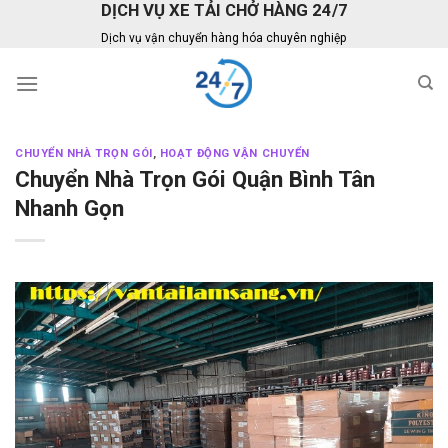
DỊCH VỤ XE TẢI CHỞ HÀNG 24/7
Skip
to
Dịch vụ vận chuyển hàng hóa chuyên nghiệp
content
CHUYỂN NHÀ TRỌN GÓI
,
HOẠT ĐỘNG VẬN CHUYỂN
Chuyển Nhà Trọn Gói Quận Bình Tân
Nhanh Gọn