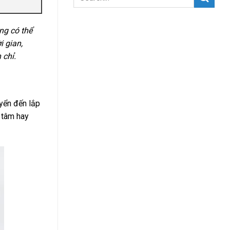
ng có thể
i gian,
 chỉ.
uyển đến lắp
n tâm hay