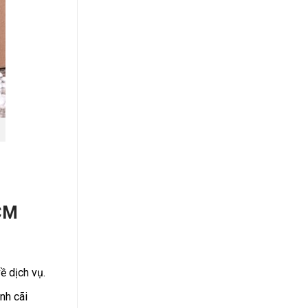
HCM
về dịch vụ.
nh cãi