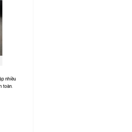
ặp nhiều
n toàn.