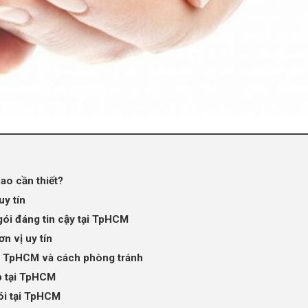
sao cần thiết?
uy tín
gói đáng tin cậy tại TpHCM
n vị uy tín
ại TpHCM và cách phòng tránh
p tại TpHCM
ói tại TpHCM