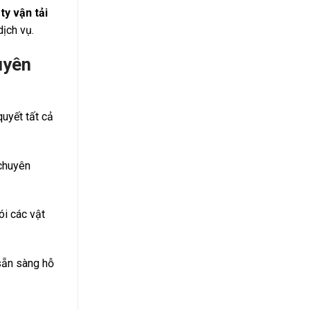
ty vận tải
dịch vụ.
uyên
quyết tất cả
 chuyên
ói các vật
 sẵn sàng hỗ