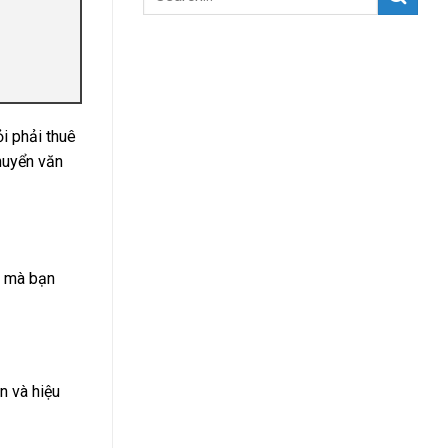
i phải thuê
chuyển văn
n mà bạn
n và hiệu