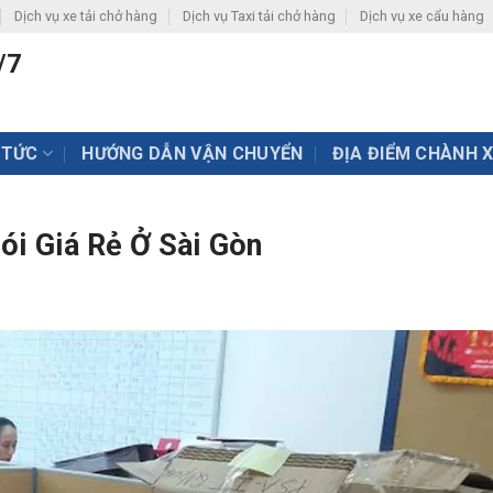
Dịch vụ xe tải chở hàng
Dịch vụ Taxi tải chở hàng
Dịch vụ xe cẩu hàng
/7
 TỨC
HƯỚNG DẪN VẬN CHUYỂN
ĐỊA ĐIỂM CHÀNH 
ói Giá Rẻ Ở Sài Gòn