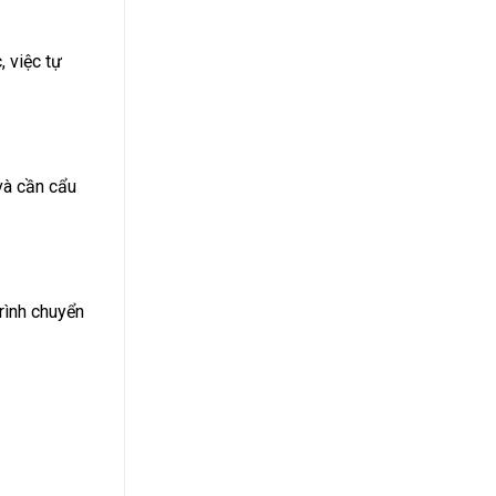
 việc tự
và cần cẩu
rình chuyển