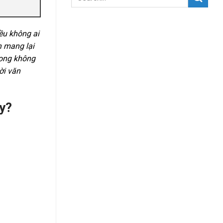
iều không ai
 mang lại
rong không
ời văn
ày?