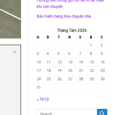
Hướng dẫn đóng gói đồ dễ vỡ an toàn
khi vận chuyển
Bảo hiểm hàng hóa chuyển nhà
Tháng Tám 2026
H
B
T
N
S
B
C
1
2
3
4
5
6
7
8
9
10
11
12
13
14
15
16
17
18
19
20
21
22
23
24
25
26
27
28
29
30
31
« Th10