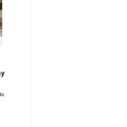
ày
bị: