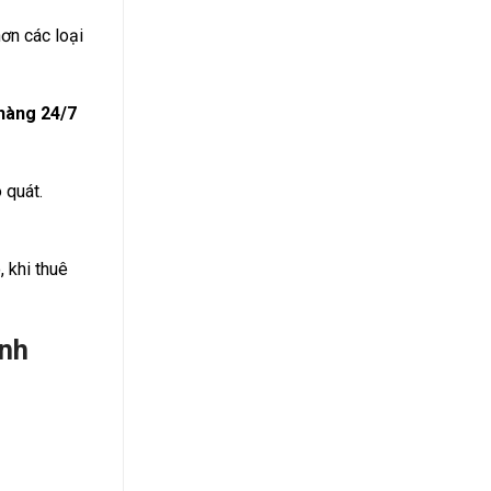
ơn các loại
 hàng 24/7
 quát.
, khi thuê
ỉnh