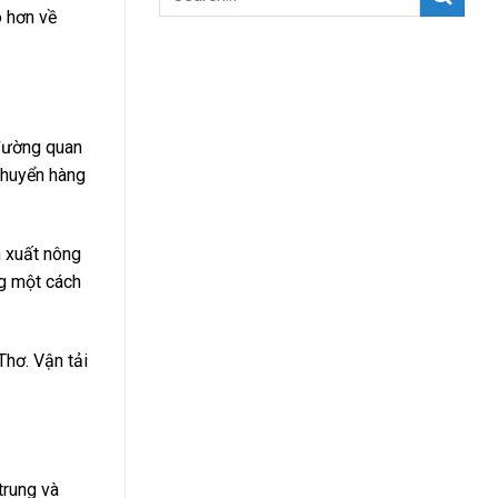
õ hơn về
 đường quan
chuyển hàng
n xuất nông
ng một cách
Thơ. Vận tải
trung và