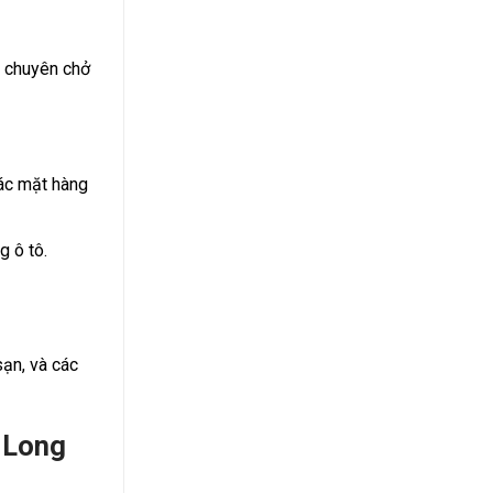
n chuyên chở
ác mặt hàng
g ô tô.
ạn, và các
i Long