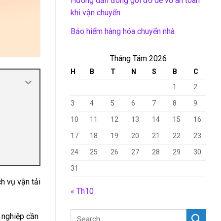
Hướng dẫn đóng gói đồ dễ vỡ an toàn
khi vận chuyển
Bảo hiểm hàng hóa chuyển nhà
Tháng Tám 2026
H
B
T
N
S
B
C
1
2
3
4
5
6
7
8
9
10
11
12
13
14
15
16
17
18
19
20
21
22
23
24
25
26
27
28
29
30
31
h vụ vận tải
« Th10
 nghiệp cần