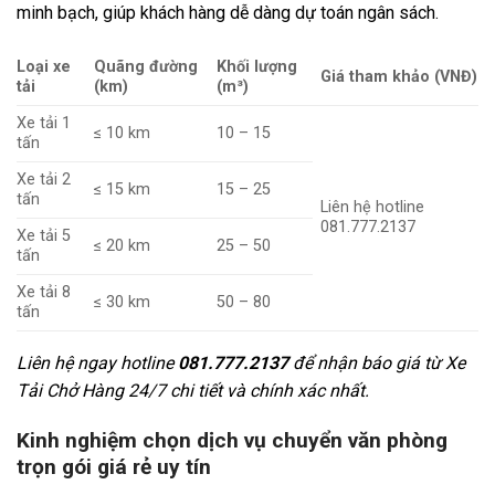
minh bạch, giúp khách hàng dễ dàng dự toán ngân sách.
Loại xe
Quãng đường
Khối lượng
Giá tham khảo (VNĐ)
tải
(km)
(m³)
Xe tải 1
≤ 10 km
10 – 15
tấn
Xe tải 2
≤ 15 km
15 – 25
tấn
Liên hệ hotline
081.777.2137
Xe tải 5
≤ 20 km
25 – 50
tấn
Xe tải 8
≤ 30 km
50 – 80
tấn
Liên hệ ngay hotline
081.777.2137
để nhận báo giá từ Xe
Tải Chở Hàng 24/7 chi tiết và chính xác nhất.
Kinh nghiệm chọn dịch vụ chuyển văn phòng
trọn gói giá rẻ uy tín