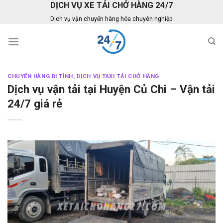
DỊCH VỤ XE TẢI CHỞ HÀNG 24/7
Skip
to
Dịch vụ vận chuyển hàng hóa chuyên nghiệp
content
CHUYỂN HÀNG ĐI TỈNH
,
DỊCH VỤ TAXI TẢI CHỞ HÀNG
Dịch vụ vận tải tại Huyện Củ Chi – Vận tải
24/7 giá rẻ