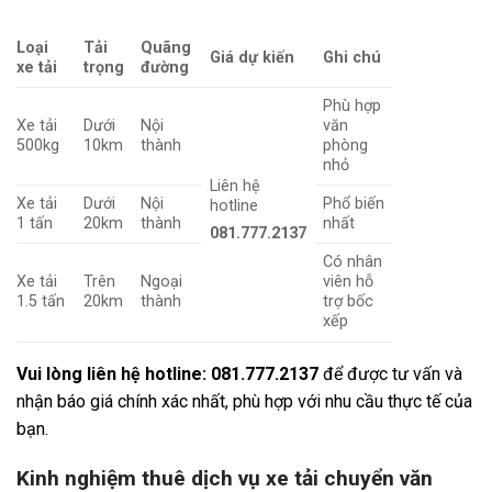
Loại
Tải
Quãng
Giá dự kiến
Ghi chú
xe tải
trọng
đường
Phù hợp
Xe tải
Dưới
Nội
văn
500kg
10km
thành
phòng
nhỏ
Liên hệ
Xe tải
Dưới
Nội
Phổ biến
hotline
1 tấn
20km
thành
nhất
081.777.2137
Có nhân
Xe tải
Trên
Ngoại
viên hỗ
1.5 tấn
20km
thành
trợ bốc
xếp
Vui lòng liên hệ hotline: 081.777.2137
để được tư vấn và
nhận báo giá chính xác nhất, phù hợp với nhu cầu thực tế của
bạn.
Kinh nghiệm thuê dịch vụ xe tải chuyển văn