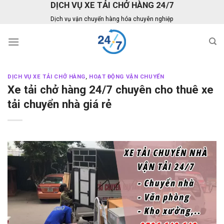
DỊCH VỤ XE TẢI CHỞ HÀNG 24/7
Skip
to
Dịch vụ vận chuyển hàng hóa chuyên nghiệp
content
DỊCH VỤ XE TẢI CHỞ HÀNG
,
HOẠT ĐỘNG VẬN CHUYỂN
Xe tải chở hàng 24/7 chuyên cho thuê xe
tải chuyển nhà giá rẻ