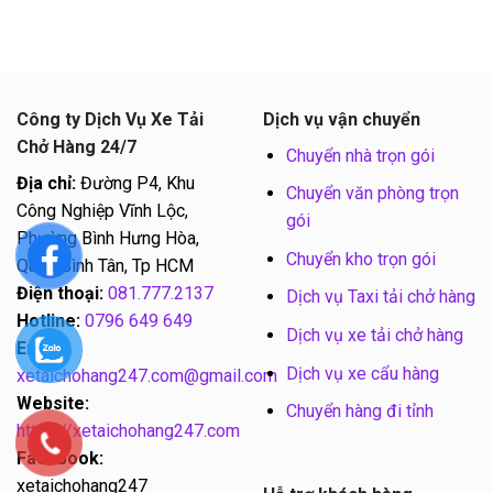
Công ty Dịch Vụ Xe Tải
Dịch vụ vận chuyển
Chở Hàng 24/7
Chuyển nhà trọn gói
Địa chỉ:
Đường P4, Khu
Chuyển văn phòng trọn
Công Nghiệp Vĩnh Lộc,
gói
Phường Bình Hưng Hòa,
Chuyển kho trọn gói
Quận Bình Tân, Tp HCM
Điện thoại:
081.777.2137
Dịch vụ Taxi tải chở hàng
Hotline:
0796 649 649
Dịch vụ xe tải chở hàng
Email:
Dịch vụ xe cẩu hàng
xetaichohang247.com@gmail.com
Website:
Chuyển hàng đi tỉnh
https://xetaichohang247.com
Facebook:
xetaichohang247