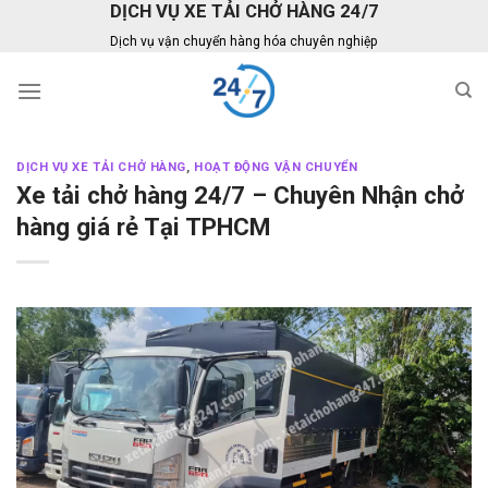
DỊCH VỤ XE TẢI CHỞ HÀNG 24/7
Skip
to
Dịch vụ vận chuyển hàng hóa chuyên nghiệp
content
DỊCH VỤ XE TẢI CHỞ HÀNG
,
HOẠT ĐỘNG VẬN CHUYỂN
Xe tải chở hàng 24/7 – Chuyên Nhận chở
hàng giá rẻ Tại TPHCM