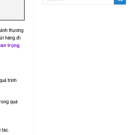
 cảnh thương
ửi hàng đi
uan trọng
quá trình
trong quá
 tác.