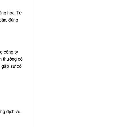
hàng hóa. Từ
oàn, đúng
ng công ty
ín thường có
i gặp sự cố.
ng dịch vụ.