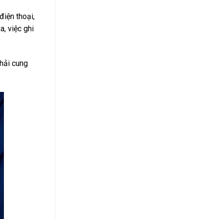
điện thoại,
, việc ghi
phải cung