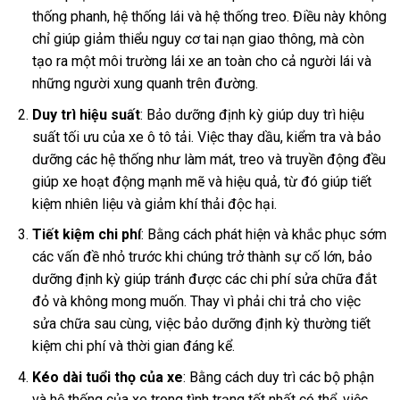
thống phanh, hệ thống lái và hệ thống treo. Điều này không
chỉ giúp giảm thiểu nguy cơ tai nạn giao thông, mà còn
tạo ra một môi trường lái xe an toàn cho cả người lái và
những người xung quanh trên đường.
Duy trì hiệu suất
: Bảo dưỡng định kỳ giúp duy trì hiệu
suất tối ưu của xe ô tô tải. Việc thay dầu, kiểm tra và bảo
dưỡng các hệ thống như làm mát, treo và truyền động đều
giúp xe hoạt động mạnh mẽ và hiệu quả, từ đó giúp tiết
kiệm nhiên liệu và giảm khí thải độc hại.
Tiết kiệm chi phí
: Bằng cách phát hiện và khắc phục sớm
các vấn đề nhỏ trước khi chúng trở thành sự cố lớn, bảo
dưỡng định kỳ giúp tránh được các chi phí sửa chữa đắt
đỏ và không mong muốn. Thay vì phải chi trả cho việc
sửa chữa sau cùng, việc bảo dưỡng định kỳ thường tiết
kiệm chi phí và thời gian đáng kể.
Kéo dài tuổi thọ của xe
: Bằng cách duy trì các bộ phận
và hệ thống của xe trong tình trạng tốt nhất có thể, việc