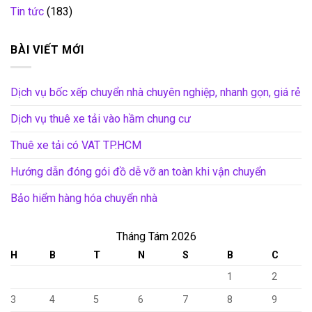
Tin tức
(183)
BÀI VIẾT MỚI
Dịch vụ bốc xếp chuyển nhà chuyên nghiệp, nhanh gọn, giá rẻ
Dịch vụ thuê xe tải vào hầm chung cư
Thuê xe tải có VAT TP.HCM
Hướng dẫn đóng gói đồ dễ vỡ an toàn khi vận chuyển
Bảo hiểm hàng hóa chuyển nhà
Tháng Tám 2026
H
B
T
N
S
B
C
1
2
3
4
5
6
7
8
9