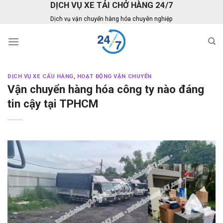
DỊCH VỤ XE TẢI CHỞ HÀNG 24/7
Skip
to
Dịch vụ vận chuyển hàng hóa chuyên nghiệp
content
DỊCH VỤ XE CẨU HÀNG
,
HOẠT ĐỘNG VẬN CHUYỂN
Vận chuyển hàng hóa công ty nào đáng
tin cậy tại TPHCM