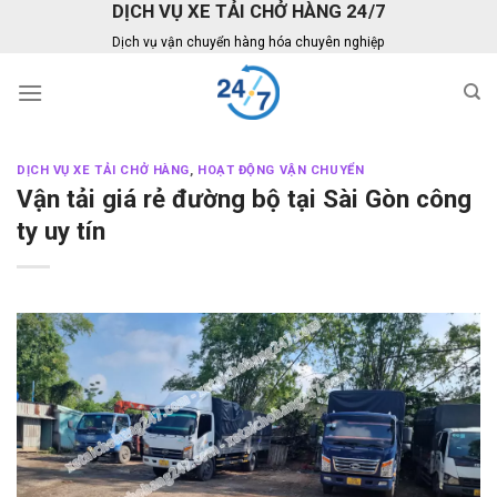
DỊCH VỤ XE TẢI CHỞ HÀNG 24/7
Skip
to
Dịch vụ vận chuyển hàng hóa chuyên nghiệp
content
DỊCH VỤ XE TẢI CHỞ HÀNG
,
HOẠT ĐỘNG VẬN CHUYỂN
Vận tải giá rẻ đường bộ tại Sài Gòn công
ty uy tín