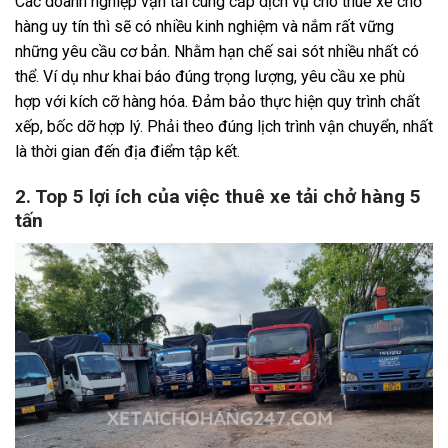
Các doanh nghiệp vận tải cung cấp dịch vụ cho thuê xe chở
hàng uy tín thì sẽ có nhiều kinh nghiệm và nắm rất vững
những yêu cầu cơ bản. Nhằm hạn chế sai sót nhiều nhất có
thể. Ví dụ như khai báo đúng trọng lượng, yêu cầu xe phù
hợp với kích cỡ hàng hóa. Đảm bảo thực hiện quy trình chất
xếp, bốc dỡ hợp lý. Phải theo đúng lịch trình vận chuyển, nhất
là thời gian đến địa điểm tập kết.
2. Top 5 lợi ích của việc thuê xe tải chở hàng 5
tấn