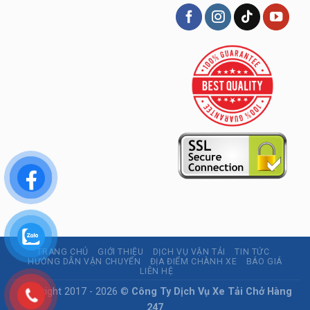
TRANG CHỦ
GIỚI THIỆU
DỊCH VỤ VẬN TẢI
TIN TỨC
HƯỚNG DẪN VẬN CHUYỂN
ĐỊA ĐIỂM CHÀNH XE
BÁO GIÁ
LIÊN HỆ
Copyright 2017 - 2026 ©
Công Ty Dịch Vụ Xe Tải Chở Hàng
247