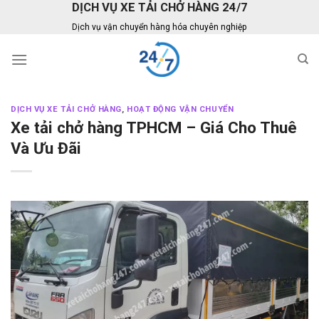
DỊCH VỤ XE TẢI CHỞ HÀNG 24/7
Skip
to
Dịch vụ vận chuyển hàng hóa chuyên nghiệp
content
DỊCH VỤ XE TẢI CHỞ HÀNG
,
HOẠT ĐỘNG VẬN CHUYỂN
Xe tải chở hàng TPHCM – Giá Cho Thuê
Và Ưu Đãi