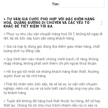
Tìm:
> TƯ VẤN GIÁ CƯỚC PHÙ HỢP VỚI ĐẶC ĐIỂM HÀNG
HOÁ, QUÃNG ĐƯỜNG DI CHUYỂN VÀ CÁC YẾU TỐ
KHÁC ĐỂ TIẾT KIỆM TỐI ĐA
> Phục vụ nhu cầu vận chuyển hàng hoá 24.7, không kể ngày lễ
tết, tài xế, bốc xếp luôn sẵn sàng khách hàng
> Giá cả hợp lý, đúng giờ, đúng địa điểm giao nhận hàng, chất
lượng dịch vụ đẳng cấp
> Quy trình làm việc nhanh chóng, minh bạch, rõ ràng, không
nhập nhằng, không phát sinh thêm chi phí ngoài thoả thuận
> Hỗ trợ giá tốt nhất với những khách hàng thân thiết, thường
xuyên thuê xe tải chở hàng
>Thái độ nhân viên, bốc xếp, tài xế lái xe, tư vấn viên chuyên
nghiệp, niềm nở, vui vẻ và luôn biết cách đáp ứng mọi yêu cầu
từ khách hàng
> Tuyệt đối không để hàng hoá thất thoát, hư hỏng, đổ vỡ hay
thất lạc. Chúng tôi sẽ chịu mọi trách nhiệm nếu rủi ro xảy ra