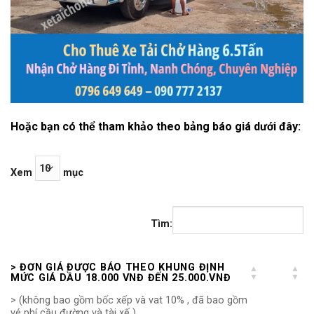
Hoặc bạn có thể tham khảo theo bảng báo giá dưới đây:
Xem
mục
Tìm:
> ĐƠN GIÁ ĐƯỢC BÁO THEO KHUNG ĐỊNH
MỨC GIÁ DẦU 18.000 VNĐ ĐẾN 25.000.VNĐ
> (không bao gồm bốc xếp và vat 10% , đã bao gồm
vé phí cầu đường và tài xế )