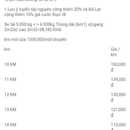
> Lưu ý tuyến tây nguyên cộng thêm 20% và Đà Lạt
cộng thêm 15% giá cước thực tế
Xe tải 5.050 kg < > 6.500kg Thùng dài (6m1) x(ngang
2m2)x( cao 2m2)=28,182 Khối
km mở cửa 1500.000vnđ/chuyến
km
Giá /
km
10 KM
150,000
₫
11 KM
139,000
₫
12 KM
130,000
₫
13 KM
121,000
₫
14 KM
119,000