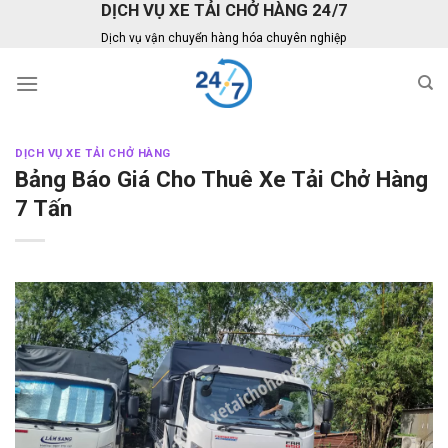
DỊCH VỤ XE TẢI CHỞ HÀNG 24/7
Skip
to
Dịch vụ vận chuyển hàng hóa chuyên nghiệp
content
DỊCH VỤ XE TẢI CHỞ HÀNG
Bảng Báo Giá Cho Thuê Xe Tải Chở Hàng
7 Tấn