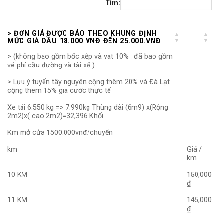
Tìm:
> ĐƠN GIÁ ĐƯỢC BÁO THEO KHUNG ĐỊNH
MỨC GIÁ DẦU 18.000 VNĐ ĐẾN 25.000.VNĐ
> (không bao gồm bốc xếp và vat 10% , đã bao gồm
vé phí cầu đường và tài xế )
> Lưu ý tuyến tây nguyên cộng thêm 20% và Đà Lạt
cộng thêm 15% giá cước thực tế
Xe tải 6.550 kg => 7.990kg Thùng dài (6m9) x(Rộng
2m2)x( cao 2m2)=32,396 Khối
Km mở cửa 1500.000vnđ/chuyến
km
Giá /
km
10 KM
150,000
₫
11 KM
145,000
₫