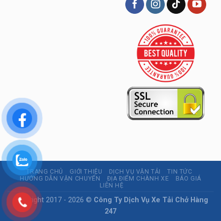
TRANG CHỦ
GIỚI THIỆU
DỊCH VỤ VẬN TẢI
TIN TỨC
HƯỚNG DẪN VẬN CHUYỂN
ĐỊA ĐIỂM CHÀNH XE
BÁO GIÁ
LIÊN HỆ
Copyright 2017 - 2026 ©
Công Ty Dịch Vụ Xe Tải Chở Hàng
247