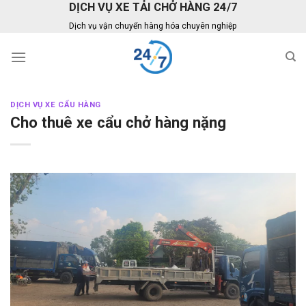
DỊCH VỤ XE TẢI CHỞ HÀNG 24/7
Skip
to
Dịch vụ vận chuyển hàng hóa chuyên nghiệp
content
DỊCH VỤ XE CẨU HÀNG
Cho thuê xe cẩu chở hàng nặng