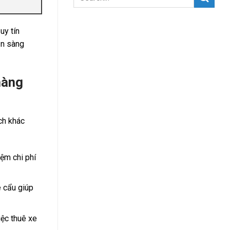
uy tín
ẵn sàng
hàng
ch khác
iệm chi phí
e cẩu giúp
ệc thuê xe