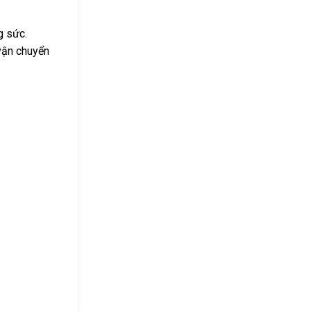
g sức.
 vận chuyển