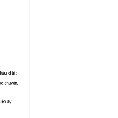
âu dài:
eo chuyến.
hiện sự