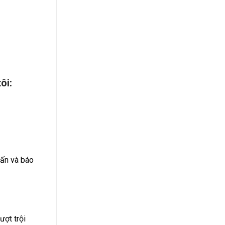
ôi:
vấn và báo
ượt trội