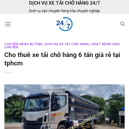
DỊCH VỤ XE TẢI CHỞ HÀNG 24/7
Skip
to
Dịch vụ vận chuyển hàng hóa chuyên nghiệp
content
CHUYỂN HÀNG ĐI TỈNH
,
DỊCH VỤ XE TẢI CHỞ HÀNG
,
HOẠT ĐỘNG VẬN
CHUYỂN
Cho thuê xe tải chở hàng 6 tấn giá rẻ tại
tphcm