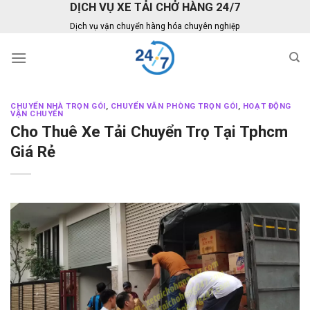
DỊCH VỤ XE TẢI CHỞ HÀNG 24/7
Skip
to
Dịch vụ vận chuyển hàng hóa chuyên nghiệp
content
CHUYỂN NHÀ TRỌN GÓI
,
CHUYỂN VĂN PHÒNG TRỌN GÓI
,
HOẠT ĐỘNG
VẬN CHUYỂN
Cho Thuê Xe Tải Chuyển Trọ Tại Tphcm
Giá Rẻ